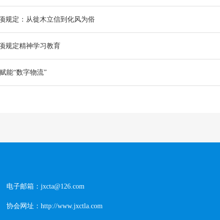
项规定：从徙木立信到化风为俗
项规定精神学习教育
 赋能“数字物流”
电子邮箱：jxcta@126.com
协会网址：http://www.jxctla.com