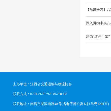
【党建学习】八
深入贯彻中央八
建强“红色引擎”
主办单位：江西省交通运输与物流协会
联系方式：0791-86207920 86260908
联系地址：南昌市湖滨南路48号(省老干部公寓1栋1单元1201室)