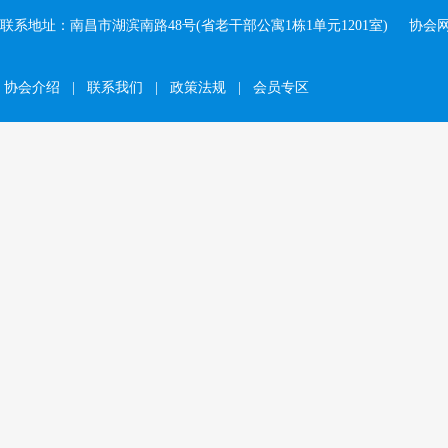
联系地址：南昌市湖滨南路48号(省老干部公寓1栋1单元1201室)
协会网址：
协会介绍
|
联系我们
|
政策法规
|
会员专区